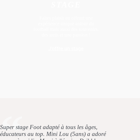
STAGE
Faites plaisir en offrant une
expérience unique autour du
football mais aussi des souvenirs,
des amis et une passion !
J'offre un stage
Super stage Foot adapté à tous les âges,
éducateurs au top. Mini Lou (5ans) a adoré